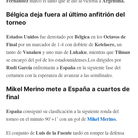
Fernández
Argentina.
marcó el tanto que le dio la victoria a
Bélgica deja fuera al último anfitrión del
torneo
Estados Unidos
Bélgica
Octavos de
fue derrotado por
en los
Final
Ketelaere,
por un marcador de 1-4 con doblete de
un
Vanaken
Lukaku
Tilman
tanto de
y uno más de
, mientras que
se encargó del gol de los estadounidenses.Los dirigidos por
Rudi García
España
enfrentarán a
en la siguiente fase del
certamen con la esperanza de avanzar a las semifinales.
Mikel Merino mete a España a cuartos de
final
España
consiguió su clasificación a la siguiente ronda del
Mikel Merino
.
torneo en el minuto 90’+1’ con un gol de
Luis de la Fuente
El conjunto de
tardó en romper la defensa