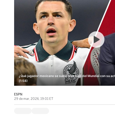
¿Qué jugador mexicano se subió o se bajó del Mundial con su ac
(1:58)
ESPN
29 de mar, 2026, 19:01 ET