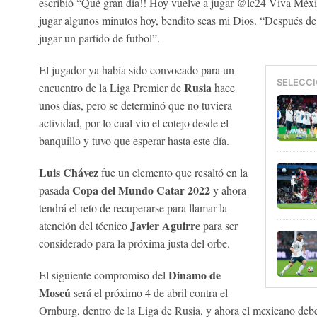
escribió “Qué gran día!! Hoy vuelve a jugar @lc24 Viva Méxi
jugar algunos minutos hoy, bendito seas mi Dios. “Después de 
jugar un partido de futbol”.
El jugador ya había sido convocado para un
SELECCI
Rusia
encuentro de la Liga Premier de
hace
unos días, pero se determinó que no tuviera
actividad, por lo cual vio el cotejo desde el
banquillo y tuvo que esperar hasta este día.
Luis Chávez
fue un elemento que resaltó en la
Copa del Mundo Catar 2022
pasada
y ahora
tendrá el reto de recuperarse para llamar la
Javier Aguirre
atención del técnico
para ser
considerado para la próxima justa del orbe.
Dinamo de
El siguiente compromiso del
Moscú
será el próximo 4 de abril contra el
Ornburg, dentro de la Liga de Rusia, y ahora el mexicano deber