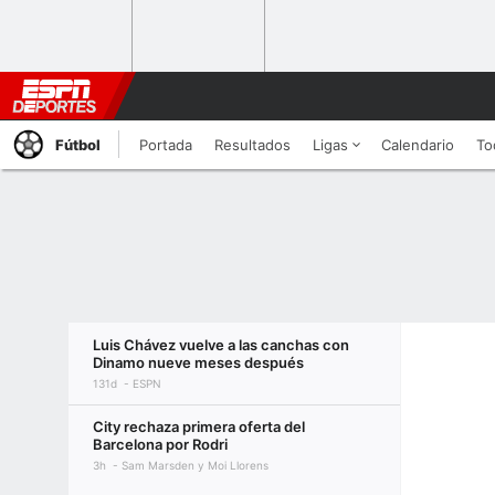
Fútbol
Portada
Resultados
Ligas
Calendario
To
Luis Chávez vuelve a las canchas con
Dinamo nueve meses después
131d
ESPN
City rechaza primera oferta del
Barcelona por Rodri
3h
Sam Marsden y Moi Llorens