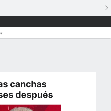
sy
las canchas
ses después