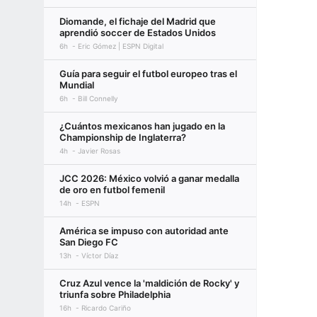
Diomande, el fichaje del Madrid que
aprendió soccer de Estados Unidos
6h
Eric Gómez | ESPN Digital
Guía para seguir el futbol europeo tras el
Mundial
6h
Bill Connelly
¿Cuántos mexicanos han jugado en la
Championship de Inglaterra?
4h
Javier Rosas
JCC 2026: México volvió a ganar medalla
de oro en futbol femenil
14h
ESPN
América se impuso con autoridad ante
San Diego FC
13h
Víctor Díaz
Cruz Azul vence la 'maldición de Rocky' y
triunfa sobre Philadelphia
16h
Ricardo Cariño