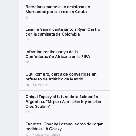
Barcelona cancela un amistoso en
Marruecos por la crisis en Ceuta
6h
Lamine Yamal canta junto a Ryan Castro
con la camiseta de Colombia
9h
Infantino recibe apoyo de la
Confederación Africana en la FIFA
10h
Cuti Romero, cerca de convertirse en
refuerzo de Atlético de Madrid
1d
ESPN.com
Chiqui Tapia y el futuro de la Selección
Argentina: "Mi plan A, mi plan B y mi plan
C es Scaloni"
17h
Fuentes: Chucky Lozano, cerca de llegar
cedido al LA Galaxy
17h
Cesar Hernandez