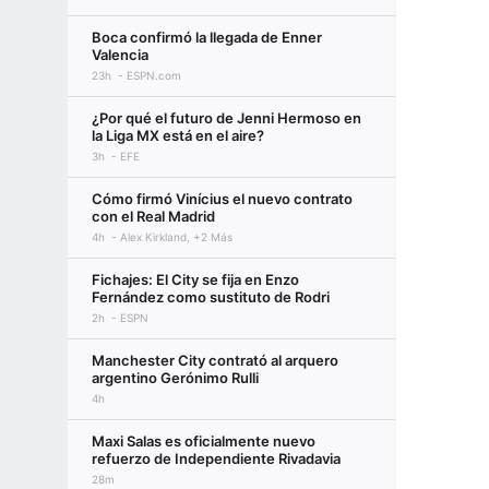
Boca confirmó la llegada de Enner
Valencia
23h
ESPN.com
¿Por qué el futuro de Jenni Hermoso en
la Liga MX está en el aire?
3h
EFE
Cómo firmó Vinícius el nuevo contrato
con el Real Madrid
4h
Alex Kirkland, +2 Más
Fichajes: El City se fija en Enzo
Fernández como sustituto de Rodri
2h
ESPN
Manchester City contrató al arquero
argentino Gerónimo Rulli
4h
Maxi Salas es oficialmente nuevo
refuerzo de Independiente Rivadavia
28m