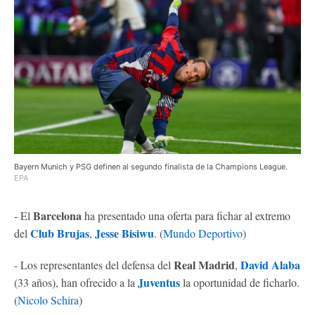
Bayern Munich y PSG definen al segundo finalista de la Champions League.
EPA
Barcelona
- El
ha presentado una oferta para fichar al extremo
Club Brujas
Jesse Bisiwu
del
,
. (
Mundo Deportivo
)
Real Madrid
David Alaba
- Los representantes del defensa del
,
Juventus
(33 años), han ofrecido a la
la oportunidad de ficharlo.
(
Nicolo Schira
)