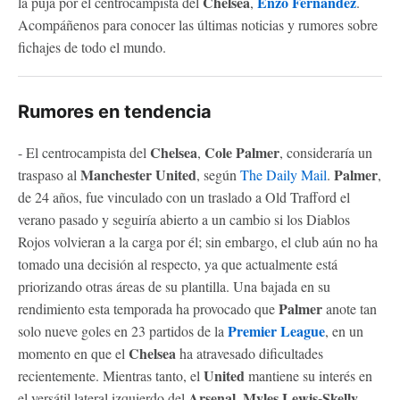
Chelsea
Enzo Fernández
la puja por el centrocampista del
,
.
Acompáñenos para conocer las últimas noticias y rumores sobre
fichajes de todo el mundo.
Rumores en tendencia
Chelsea
Cole Palmer
- El centrocampista del
,
, consideraría un
Manchester United
Palmer
traspaso al
, según
The Daily Mail
.
,
de 24 años, fue vinculado con un traslado a Old Trafford el
verano pasado y seguiría abierto a un cambio si los Diablos
Rojos volvieran a la carga por él; sin embargo, el club aún no ha
tomado una decisión al respecto, ya que actualmente está
priorizando otras áreas de su plantilla. Una bajada en su
Palmer
rendimiento esta temporada ha provocado que
anote tan
Premier League
solo nueve goles en 23 partidos de la
, en un
Chelsea
momento en que el
ha atravesado dificultades
United
recientemente. Mientras tanto, el
mantiene su interés en
Arsenal
Myles Lewis-Skelly
el versátil lateral izquierdo del
,
.