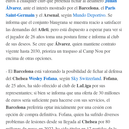
Julián
euros a cualquier club que pretenda fichar al delantero
Álvarez
Barcelona
Paris
, ante el interés mostrado por el
, ​​el
Saint-Germain
Arsenal
y el
, según
Mundo Deportivo
. Se
informa que el conjunto blaugrana se muestra reacio a satisfacer
Atleti
las demandas del
, pero está dispuesto a esperar para ver si
el jugador de 26 años toma una postura firme e informa al club
Álvarez
de sus deseos. Se cree que
, quien mantiene contrato
vigente hasta 2030, prioriza un traspaso al Camp Nou por
encima de otras opciones.
Barcelona
- El
está valorando la posibilidad de fichar al defensa
Chelsea
Wesley Fofana
Fofana
del
, según
Sky Switzerland
.
,
LaLiga
de 25 años, ha sido ofrecido al club de
por sus
representantes; si bien se informa que una oferta de 30 millones
de euros sería suficiente para hacerse con sus servicios, el
Barcelona
preferiría optar inicialmente por una cesión con
opción de compra definitiva. Fofana, quien ha sufrido diversos
Chelsea
problemas de lesiones desde su llegada al
por 80
millones de euros en 2022, ha sido titular en 17 partidos de la