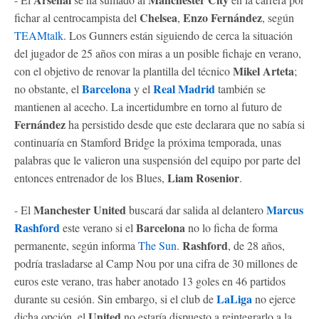
Chelsea
Enzo Fernández
fichar al centrocampista del
,
, según
TEAMtalk
. Los Gunners están siguiendo de cerca la situación
del jugador de 25 años con miras a un posible fichaje en verano,
Mikel Arteta
con el objetivo de renovar la plantilla del técnico
;
Barcelona
Real Madrid
no obstante, el
y el
también se
mantienen al acecho. La incertidumbre en torno al futuro de
Fernández
ha persistido desde que este declarara que no sabía si
continuaría en Stamford Bridge la próxima temporada, unas
palabras que le valieron una suspensión del equipo por parte del
Liam Rosenior
entonces entrenador de los Blues,
.
Manchester United
Marcus
- El
buscará dar salida al delantero
Rashford
Barcelona
este verano si el
no lo ficha de forma
Rashford
permanente, según informa
The Sun
.
, de 28 años,
podría trasladarse al Camp Nou por una cifra de 30 millones de
euros este verano, tras haber anotado 13 goles en 46 partidos
LaLiga
durante su cesión. Sin embargo, si el club de
no ejerce
United
dicha opción, el
no estaría dispuesto a reintegrarlo a la