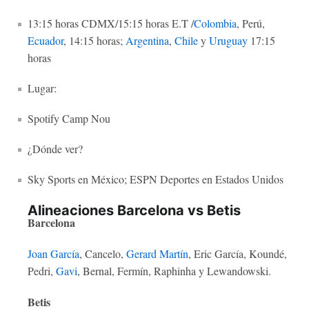
13:15 horas CDMX/15:15 horas E.T /
Colombia
, Perú,
Ecuador
, 14:15 horas;
Argentina
,
Chile
y
Uruguay
17:15
horas
Lugar:
Spotify Camp Nou
¿Dónde ver?
Sky Sports en México; ESPN Deportes en Estados Unidos
Alineaciones Barcelona vs Betis
Barcelona
Joan García
, Cancelo,
Gerard Martín
, Eric García, Koundé,
Pedri,
Gavi
, Bernal, Fermín, Raphinha y Lewandowski.
Betis