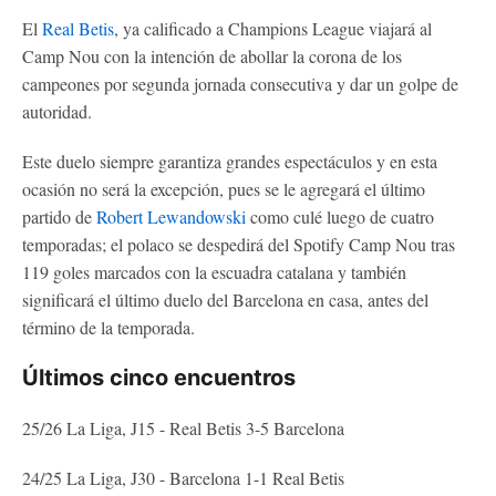
El
Real Betis
, ya calificado a Champions League viajará al
Camp Nou con la intención de abollar la corona de los
campeones por segunda jornada consecutiva y dar un golpe de
autoridad.
Este duelo siempre garantiza grandes espectáculos y en esta
ocasión no será la excepción, pues se le agregará el último
partido de
Robert Lewandowski
como culé luego de cuatro
temporadas; el polaco se despedirá del Spotify Camp Nou tras
119 goles marcados con la escuadra catalana y también
significará el último duelo del Barcelona en casa, antes del
término de la temporada.
Últimos cinco encuentros
25/26 La Liga, J15 - Real Betis 3-5 Barcelona
24/25 La Liga, J30 - Barcelona 1-1 Real Betis