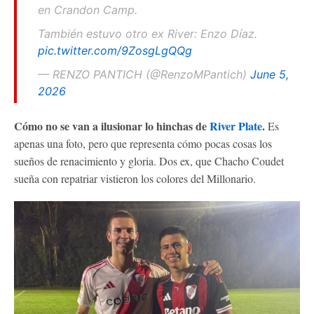
en Crandon Camp.
También estuvo otro ex River: Enzo Díaz.
pic.twitter.com/9ZosgLgQQg
— RENZO PANTICH (@RenzoMPantich)
June 5,
2026
Cómo no se van a ilusionar lo hinchas de
River Plate
.
Es
apenas una foto, pero que representa cómo pocas cosas los
sueños de renacimiento y gloria. Dos ex, que Chacho Coudet
sueña con repatriar vistieron los colores del Millonario.