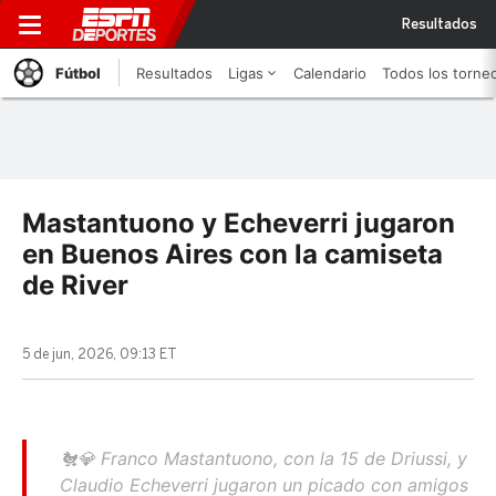
Resultados
Fútbol
Resultados
Ligas
Calendario
Todos los torne
Mastantuono y Echeverri jugaron
en Buenos Aires con la camiseta
de River
5 de jun, 2026, 09:13 ET
🐔💎 Franco Mastantuono, con la 15 de Driussi, y
Claudio Echeverri jugaron un picado con amigos