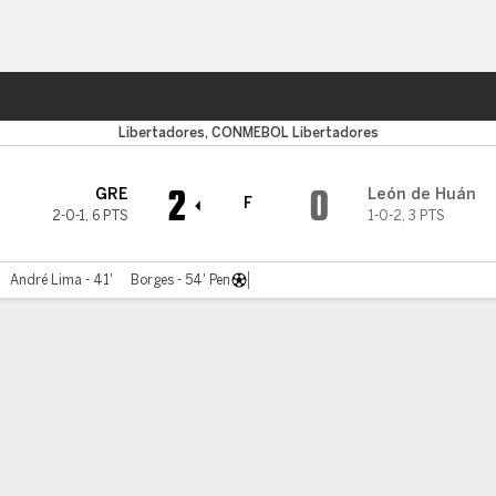
o
Más Deportes
Libertadores, CONMEBOL Libertadores
2
0
GRE
León de Huán
F
2-0-1
,
6 PTS
1-0-2
,
3 PTS
André Lima - 41'
Borges - 54' Pen