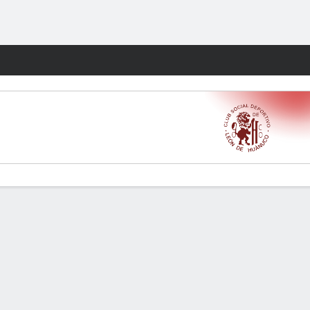
Watch
Juegos