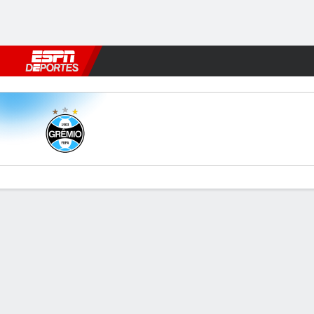
Fútbol
MLB
F. Americano
Básquetbol
WNBA
F1
Boxe
Grêmio v León de Huán
Resumen
Comentario