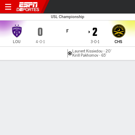
Louisville v Charleston
USL Championship
0
2
F
LOU
4-0-1
3-0-1
CHS
Laurent Kissiedou - 20'
Kirill Pakhomov - 65'
Resumen
Comentario
LÍNEA DE TIEMPO DE JUEGO
LOU