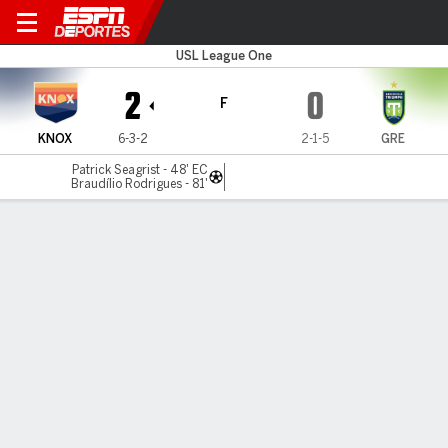
Knoxville v Greenville
USL League One
2
0
F
KNOX
6-3-2
2-1-5
GRE
Patrick Seagrist - 48' EC
Braudílio Rodrigues - 81'
Resumen
Comentario
LÍNEA DE TIEMPO DE JUEGO
KNOX