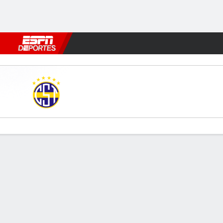
Fútbol
MLB
F. Americano
Básquetbol
WNBA
F1
Boxe
Trinidense v Olimpia
Resumen
Comentario
Videos