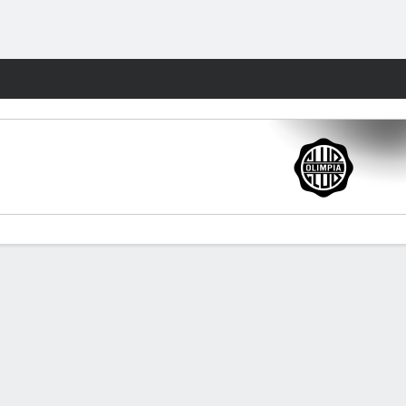
Watch
Juegos