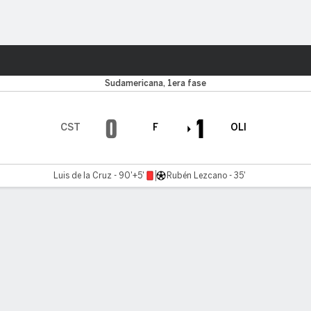
o
Más Deportes
Sudamericana, 1era fase
0
1
CST
F
OLI
Luis de la Cruz - 90'+5'
Rubén Lezcano - 35'