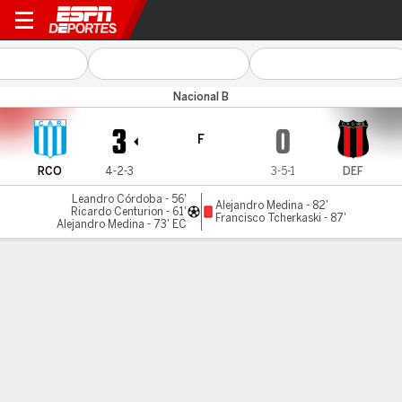
Racing (Córdoba) v Defenso
Nacional B
3
0
F
RCO
4-2-3
3-5-1
DEF
Leandro Córdoba - 56'
Alejandro Medina - 82'
Ricardo Centurion - 61'
Francisco Tcherkaski - 87'
Alejandro Medina - 73' EC
Resumen
Comentario
LÍNEA DE TIEMPO DE JUEGO