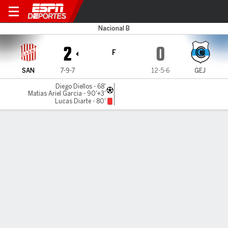
San Martín (T) v Gimnasia J.
Nacional B
2
0
F
SAN
7-9-7
12-5-6
GEJ
Diego Diellos - 68'
Matias Ariel Garcia - 90'+3'
Lucas Diarte - 80'
Resumen
LÍNEA DE TIEMPO DE JUEGO
SAN