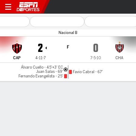
Patronato v Chacarita
Nacional B
2
0
F
CAP
4-11-7
7-5-10
CHA
Álvaro Cuello - 45'+3' EC
Juan Salas - 69'
Favio Cabral - 67'
Fernando Evangelista - 25'
Resumen
LÍNEA DE TIEMPO DE JUEGO