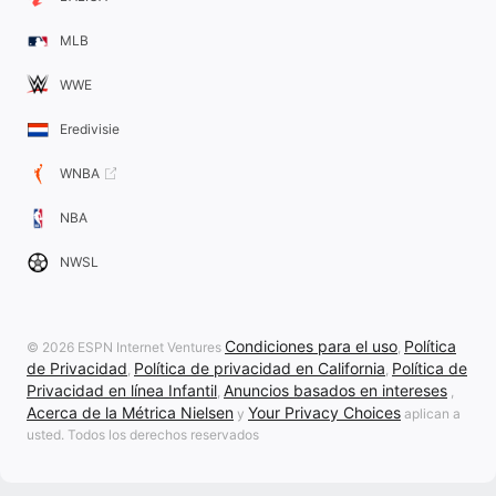
MLB
WWE
Eredivisie
WNBA
NBA
NWSL
Condiciones para el uso
Política
© 2026 ESPN Internet Ventures
,
de Privacidad
Política de privacidad en California
Política de
,
,
Privacidad en línea Infantil
Anuncios basados en intereses
,
,
Acerca de la Métrica Nielsen
Your Privacy Choices
y
aplican a
usted. Todos los derechos reservados