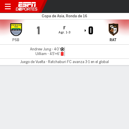
Persib v Ratchaburi
Copa de Asia, Ronda de 16
1
0
F
Agr. 1-3
PSB
RAT
Andrew Jung - 40'
Uilliam - 45'+6'
Juego de Vuelta - Ratchaburi FC avanza 3-1 en el global
Resumen
Comentario
LÍNEA DE TIEMPO DE JUEGO
PSB