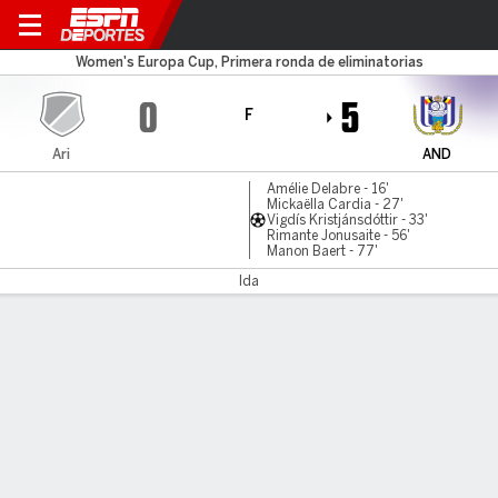
ARISWOM v Anderlecht
Women's Europa Cup, Primera ronda de eliminatorias
0
5
F
Ari
AND
Amélie Delabre - 16'
Mickaëlla Cardia - 27'
Vigdís Kristjánsdóttir - 33'
Rimante Jonusaite - 56'
Manon Baert - 77'
Ida
Resumen
Comentario
LÍNEA DE TIEMPO DE JUEGO