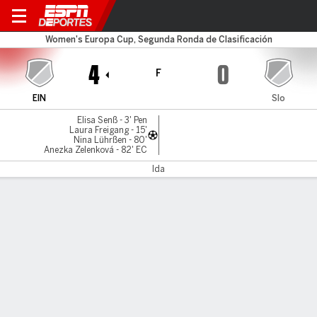
Eintracht v SLOVACKWOM
Women's Europa Cup, Segunda Ronda de Clasificación
4
0
F
EIN
Slo
Elisa Senß - 3' Pen
Laura Freigang - 15'
Nina Lührßen - 80'
Anezka Zelenková - 82' EC
Ida
Resumen
Comentario
LÍNEA DE TIEMPO DE JUEGO
EIN