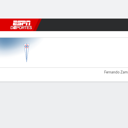
Fútbol
MLB
F. Americano
Básquetbol
WNBA
F1
Boxe
U Católica v Everton CD
Fernando Zamp
Resumen
Comentario