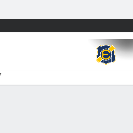
Watch
Juegos
7'