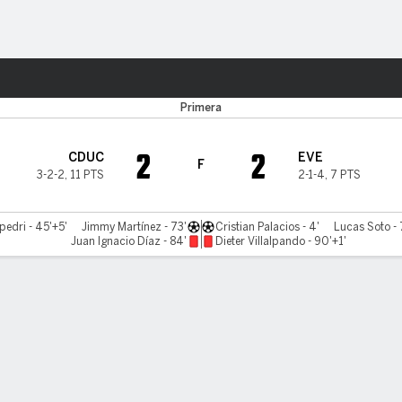
o
Más Deportes
Primera
2
2
CDUC
EVE
F
3-2-2
,
11 PTS
2-1-4
,
7 PTS
edri - 45'+5'
Jimmy Martínez - 73'
Cristian Palacios - 4'
Lucas Soto - 
Juan Ignacio Díaz - 84'
Dieter Villalpando - 90'+1'