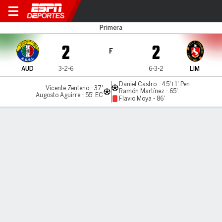
Audax Italiano v Limache
Primera
2
2
F
AUD
3-2-6
6-3-2
LIM
Daniel Castro - 45'+1' Pen
Vicente Zenteno - 37'
Ramón Martínez - 65'
Augosto Aguirre - 55' EC
Flavio Moya - 86'
Resumen
Comentario
LÍNEA DE TIEMPO DE JUEGO
AUD