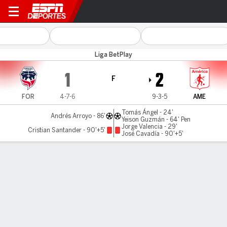
Fortaleza v América Cali
Liga BetPlay
1
2
F
FOR
4-7-6
9-3-5
AME
Tomás Ángel - 24'
Andrés Arroyo - 86'
Yeison Guzmán - 64' Pen
Jorge Valencia - 29'
Cristian Santander - 90'+5'
José Cavadía - 90'+5'
Resumen
Comentario
LÍNEA DE TIEMPO DE JUEGO