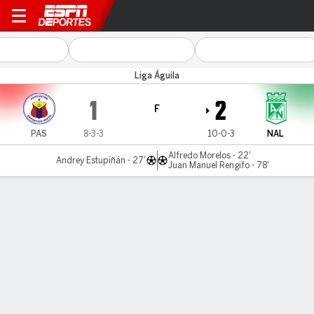
Pasto v Atl. Nacional
Liga Águila
1
2
F
PAS
8-3-3
10-0-3
NAL
Alfredo Morelos - 22'
Andrey Estupiñán - 27'
Juan Manuel Rengifo - 78'
Resumen
Comentario
LÍNEA DE TIEMPO DE JUEGO
PAS