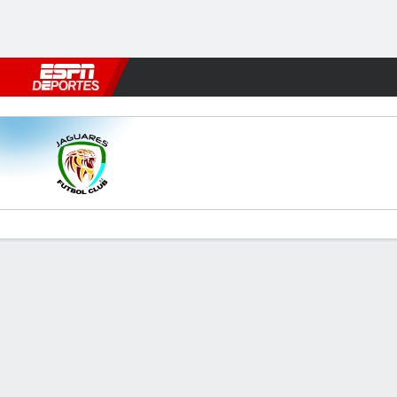
Fútbol
MLB
F. Americano
Básquetbol
WNBA
F1
Boxe
Jaguares v Pasto
Resumen
Comentario