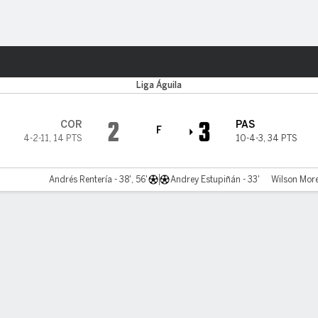
o
Más Deportes
Liga Águila
2
3
COR
PAS
F
4-2-11
,
14 PTS
10-4-3
,
34 PTS
Andrés Rentería - 38', 56'
Andrey Estupiñán - 33'
Wilson More