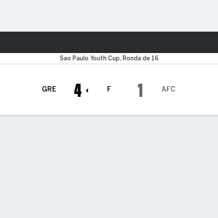
o
Más Deportes
Sao Paulo Youth Cup, Ronda de 16
4
1
GRE
F
AFC