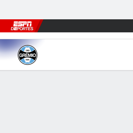
Fútbol
MLB
F. Americano
Básquetbol
WNBA
F1
Boxe
Grêmio v América - RN
Resumen
INFORMACIÓN DEL PARTIDO