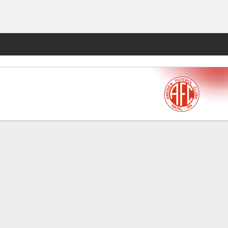
Watch
Juegos