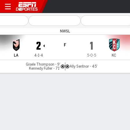
Angel City v Kansas City
NWSL
2
1
F
LA
4-1-4
5-0-5
KC
Gisele Thompson - 9'
Ally Sentnor - 45'
Kennedy Fuller - 71'
Resumen
Comentario
LÍNEA DE TIEMPO DE JUEGO
LA