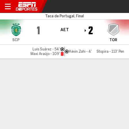
Sporting v Torreense
Taca de Portugal, Final
1
2
AET
SCP
TOR
Luis Suárez - 54'
Kévin Zohi - 4'
Stopira - 113' Pen
Maxi Araújo - 109'
Resumen
LÍNEA DE TIEMPO DE JUEGO
SCP