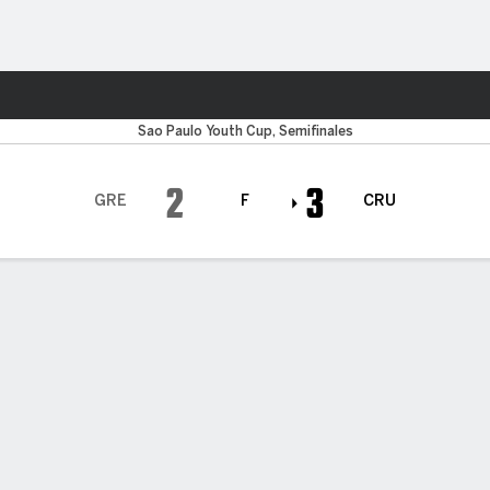
o
Más Deportes
Sao Paulo Youth Cup, Semifinales
2
3
GRE
F
CRU