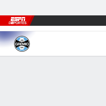
Fútbol
MLB
F. Americano
Básquetbol
WNBA
F1
Boxe
Grêmio v Cruzeiro
Resumen
INFORMACIÓN DEL PARTIDO