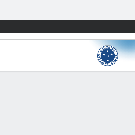
Watch
Juegos