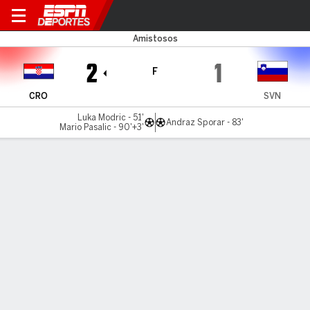
Croacia v Eslovenia
Amistosos
2
1
F
CRO
SVN
Luka Modric - 51'
Andraz Sporar - 83'
Mario Pasalic - 90'+3'
Resumen
Comentario
Videos
LO MÁS DESTACADO
Todos los aspectos destacados