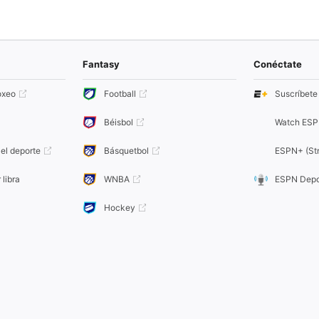
Fantasy
Conéctate
oxeo
Football
Suscríbet
Béisbol
Watch ESP
el deporte
Básquetbol
ESPN+ (Str
 libra
WNBA
ESPN Depo
Hockey