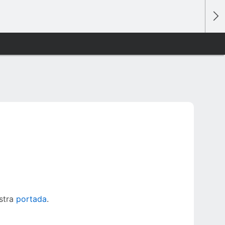
estra
portada
.