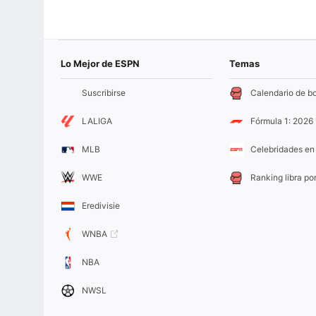
Lo Mejor de ESPN
Temas
Suscribirse
Calendario de b
LALIGA
Fórmula 1: 2026
MLB
Celebridades en 
WWE
Ranking libra por
Eredivisie
WNBA
NBA
NWSL