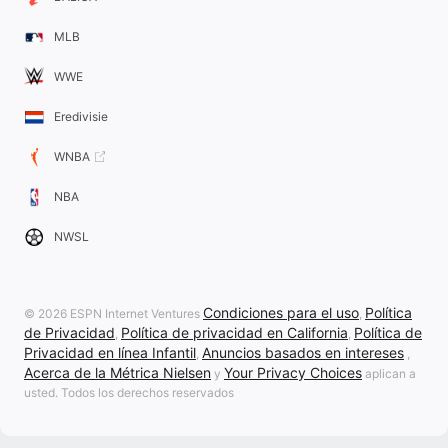
MLB
WWE
Eredivisie
WNBA
NBA
NWSL
Condiciones para el uso
Política
© 2026 ESPN Internet Ventures
,
de Privacidad
Política de privacidad en California
Política de
,
,
Privacidad en línea Infantil
Anuncios basados en intereses
,
,
Acerca de la Métrica Nielsen
Your Privacy Choices
y
aplican a
usted. Todos los derechos reservados