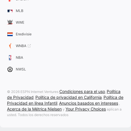
MLB
WWE
Eredivisie
WNBA
NBA
NWSL
Condiciones para el uso
Política
© 2026 ESPN Internet Ventures
,
de Privacidad
Política de privacidad en California
Política de
,
,
Privacidad en línea Infantil
Anuncios basados en intereses
,
,
Acerca de la Métrica Nielsen
Your Privacy Choices
y
aplican a
usted. Todos los derechos reservados