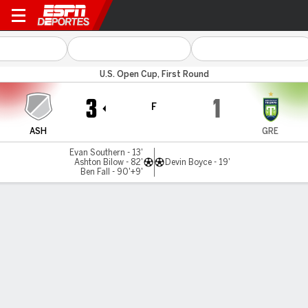
Asheville v Greenville
U.S. Open Cup, First Round
3
1
F
ASH
GRE
Evan Southern - 13'
Ashton Bilow - 82'
Devin Boyce - 19'
Ben Fall - 90'+9'
Resumen
Comentario
LÍNEA DE TIEMPO DE JUEGO