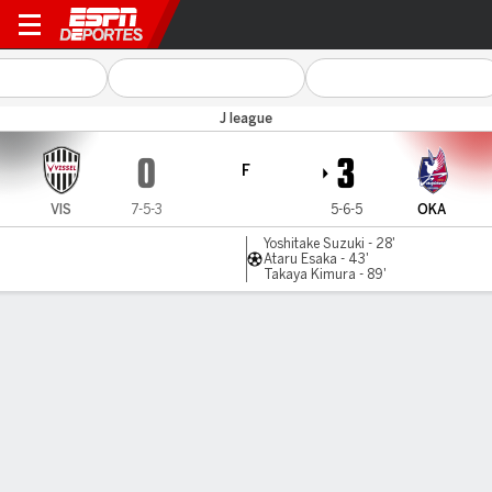
Vissel Kobe v Okayama
J league
0
3
F
VIS
7-5-3
5-6-5
OKA
Yoshitake Suzuki - 28'
Ataru Esaka - 43'
Takaya Kimura - 89'
Resumen
Comentario
LÍNEA DE TIEMPO DE JUEGO