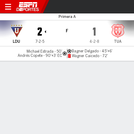
LDU v Tecnico U.
Primera A
2
1
F
LDU
7-2-5
4-2-8
TUA
Bagner Delgado - 45'+6'
Michael Estrada - 50'
Andrés Copete - 90'+3' EC
Wagner Caicedo - 72'
Resumen
Comentario
LÍNEA DE TIEMPO DE JUEGO
LDU