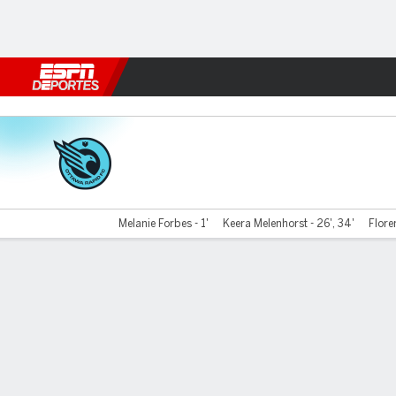
Fútbol
MLB
F. Americano
Básquetbol
WNBA
F1
Boxe
Ottawa v Calgary
Melanie Forbes - 1'
Keera Melenhorst - 26', 34'
Flore
Resumen
Comentario