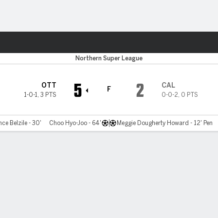
o
Más Deportes
Northern Super League
5
2
OTT
CAL
F
1-0-1
,
3 PTS
0-0-2
,
0 PTS
nce Belzile - 30'
Choo Hyo-Joo - 64'
Meggie Dougherty Howard - 12' Pen