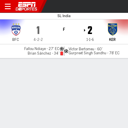
Bengaluru v Kerala
SL India
1
2
F
BFC
4-2-2
1-1-6
KER
Fallou Ndiaye - 27' EC
Víctor Bertomeu - 60'
Gurpreet Singh Sandhu - 78' EC
Brian Sánchez - 34'
Resumen
Comentario
LÍNEA DE TIEMPO DE JUEGO
BFC