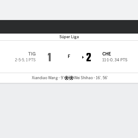
o
Más Deportes
Súper Liga
1
2
TIG
CHE
F
2-5-5
,
1 PTS
11-1-0
,
34 PTS
Xiandiao Wang - 9'
Wei Shihao - 16', 56'