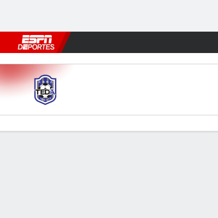
Fútbol
MLB
F. Americano
Básquetbol
WNBA
F1
Boxe
Tianjin v Chengdu
Resumen
Comentario