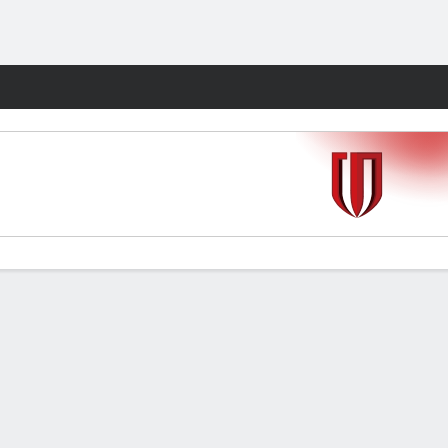
Watch
Juegos