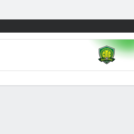
Watch
Juegos