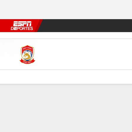
Fútbol
MLB
F. Americano
Básquetbol
WNBA
F1
Boxe
Qingdao WC v Beijing
Resumen
Comentario