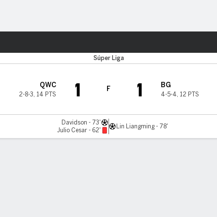
o
Más Deportes
Súper Liga
1
1
QWC
BG
F
2-8-3
,
14 PTS
4-5-4
,
12 PTS
Davidson - 73'
Lin Liangming - 78'
Julio Cesar - 62'