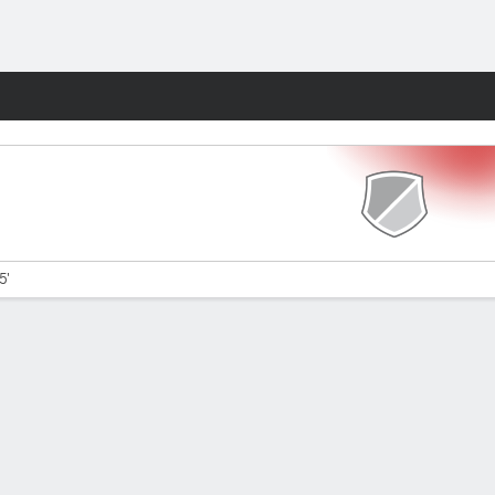
Watch
Juegos
5'