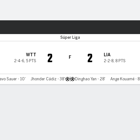
o
Más Deportes
Súper Liga
2
2
WTT
LIA
F
2-4-6
,
5 PTS
2-2-8
,
8 PTS
avo Sauer - 10'
Jhonder Cádiz - 38'
Dinghao Yan - 28'
Ange Kouamé - 8