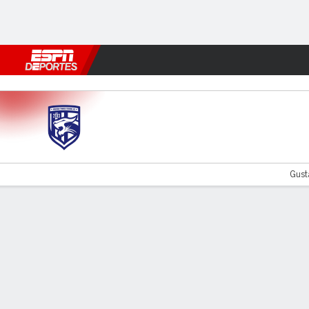
Fútbol
MLB
F. Americano
Básquetbol
WNBA
F1
Boxe
Wuhan TT v Liaoning
Gust
Resumen
Comentario