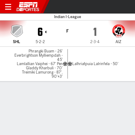
Lajong v Aizawl
Indian I-League
6
1
F
SHL
5-2-2
2-3-4
AIZ
Phrangki Buam - 26'
Everbrightson Mylliempdah -
45'
Lamlallian Vaiphei - 67' Pen
Lalhriatpuia Lalrinfela - 50'
Gladdy Kharbuli - 70'
Treimiki Lamurong - 87',
90'+3'
Resumen
LÍNEA DE TIEMPO DE JUEGO