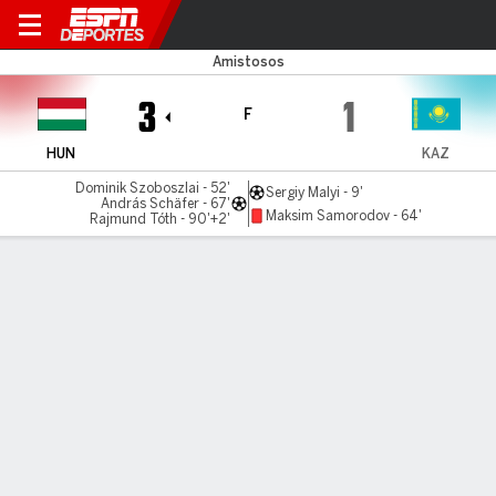
Hungría v Kazajistán
Amistosos
3
1
F
HUN
KAZ
Dominik Szoboszlai - 52'
Sergiy Malyi - 9'
András Schäfer - 67'
Maksim Samorodov - 64'
Rajmund Tóth - 90'+2'
Resumen
Comentario
Videos
LÍNEA DE TIEMPO DE JUEGO
HUN