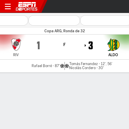
River Plate v Aldosivi
Copa ARG, Ronda de 32
1
3
F
RIV
ALDO
Tomás Fernandez - 12', 56'
Rafael Borré - 87'
Nicolás Cordero - 30'
Resumen
LÍNEA DE TIEMPO DE JUEGO
RIV