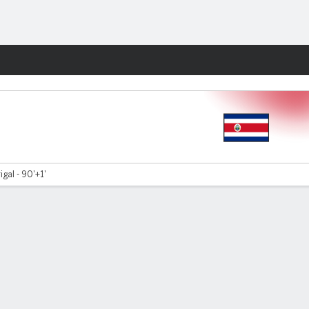
Watch
Juegos
gal - 90'+1'