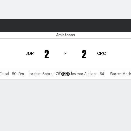
o
Más Deportes
Amistosos
2
2
JOR
F
CRC
Faisal - 50' Pen
Ibrahim Sabra - 76'
Josimar Alcócer - 84'
Warren Madri