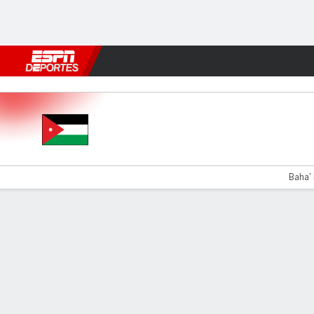
Fútbol
MLB
F. Americano
Básquetbol
WNBA
F1
Boxe
Jordania v Costa Rica
Baha' 
Resumen
Comentario