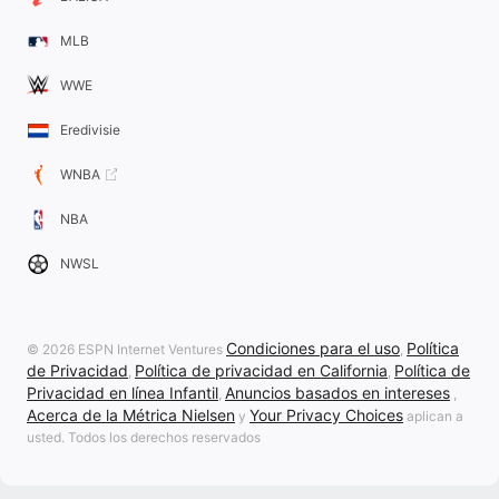
MLB
WWE
Eredivisie
WNBA
NBA
NWSL
Condiciones para el uso
Política
© 2026 ESPN Internet Ventures
,
de Privacidad
Política de privacidad en California
Política de
,
,
Privacidad en línea Infantil
Anuncios basados en intereses
,
,
Acerca de la Métrica Nielsen
Your Privacy Choices
y
aplican a
usted. Todos los derechos reservados