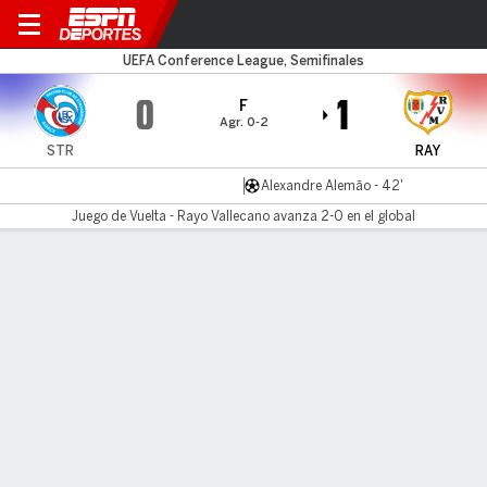
Strasbourg v Rayo
UEFA Conference League, Semifinales
0
1
F
Agr. 0-2
STR
RAY
Alexandre Alemão - 42'
Juego de Vuelta - Rayo Vallecano avanza 2-0 en el global
Resumen
Comentario
Videos
LÍNEA DE TIEMPO DE JUEGO
STR