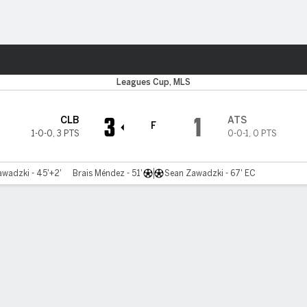
o
Más Deportes
Leagues Cup, MLS
3
1
CLB
ATS
F
1-0-0
,
3 PTS
0-0-1
,
0 PTS
wadzki - 45'+2'
Brais Méndez - 51'
Sean Zawadzki - 67' EC
tario
Videos