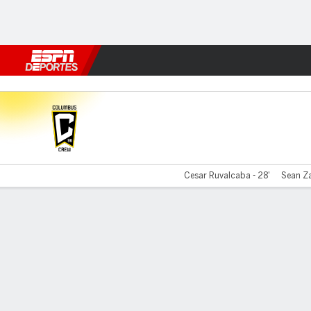
Fútbol
MLB
F. Americano
Básquetbol
WNBA
F1
Boxe
Columbus v Atlas
Cesar Ruvalcaba - 28'
Sean Za
Resumen
Estadísticas de Equipo
Estadísticas de Jugadores
Comen