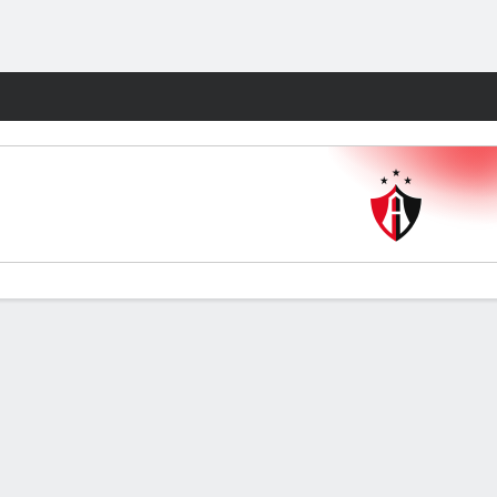
Watch
Juegos