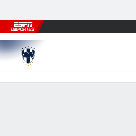
Fútbol
MLB
F. Americano
Básquetbol
WNBA
F1
Boxe
Monterrey v Orlando
Resumen
Estadísticas de Equipo
Estadísticas de Jugadores
Comen