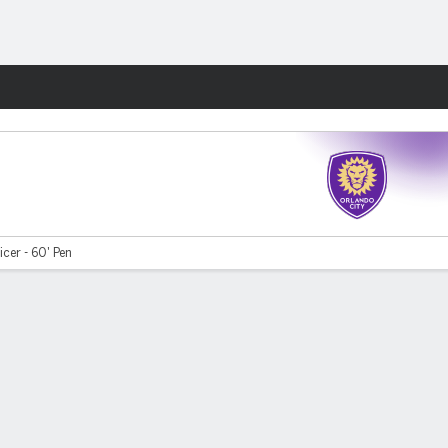
Watch
Juegos
cer - 60' Pen