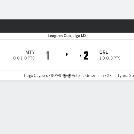
o
Más Deportes
Leagues Cup, Liga MX
1
2
MTY
ORL
F
0-0-1
,
0 PTS
1-0-0
,
3 PTS
Hugo Cuypers - 90'+9'
Antoine Griezmann - 27'
Tyrese Spi
tario
Videos