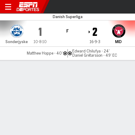
Sonderjyske v Midtjylland
Danish Superliga
1
2
F
Sonderjyske
10-8-10
16-9-3
MID
Edward Chilufya - 24'
Matthew Hoppe - 40'
Daniel Grétarsson - 49' EC
Resumen
Comentario
LÍNEA DE TIEMPO DE JUEGO
Sonderjyske