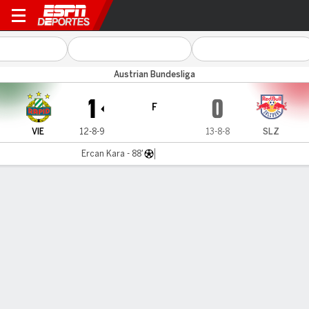
Rapid Vienna v RB Salzburg
Austrian Bundesliga
1
0
F
VIE
12-8-9
13-8-8
SLZ
Ercan Kara - 88'
Resumen
Comentario
LÍNEA DE TIEMPO DE JUEGO
VIE