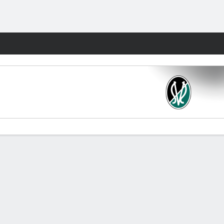
Watch
Juegos