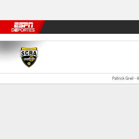
Fútbol
MLB
F. Americano
Básquetbol
WNBA
F1
Boxe
SC Rheindorf v SV Josko Rie
Patrick Greil - 
Resumen
Comentario