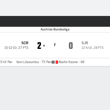
o
Más Deportes
d
Austrian Bundesliga
2
0
SCR
SJR
F
10-12-10
,
27 PTS
12-6-14
,
28 PTS
45'+6' Pen
Yann Litawumba - 75' Pen
Martin Rasner - 68'