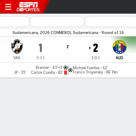
Vasco v Audax Italiano
Sudamericana, 2026 CONMEBOL Sudamericana - Round of 16
1
2
F
VAS
0-1-1
1-0-1
AUD
Brenner - 45'+3'
Michael Fuentes - 62'
Franco Troyansky - 86' Pen
JP - 35'
Carlos Cuesta - 83'
Resumen
Comentario
Videos
LÍNEA DE TIEMPO DE JUEGO
VAS