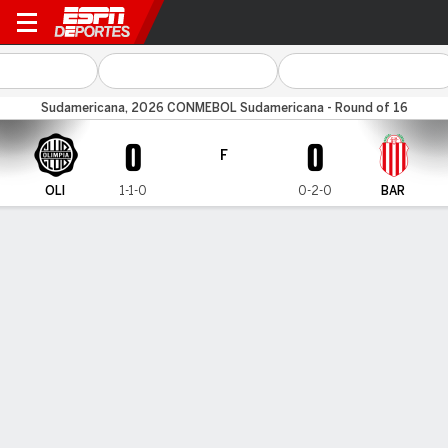
Olimpia v Barracas
Sudamericana, 2026 CONMEBOL Sudamericana - Round of 16
0
0
F
OLI
1-1-0
0-2-0
BAR
Resumen
Comentario
Videos
LÍNEA DE TIEMPO DE JUEGO
OLI